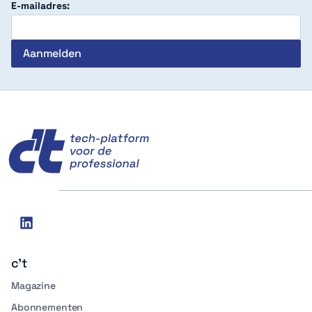
E-mailadres:
c't
Social
linkedin
media
c't
Magazine
Abonnementen