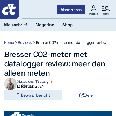
c't
Abonneren
Menu
Inloggen
Nieuwsbrief
Magazine
Shop
Home
Reviews
Bresser CO2-meter met datalogger review: mee
Bresser CO2-meter met
datalogger review: meer dan
alleen meten
Marco den Teuling
12 februari 2024
Bewaar bericht
Delen