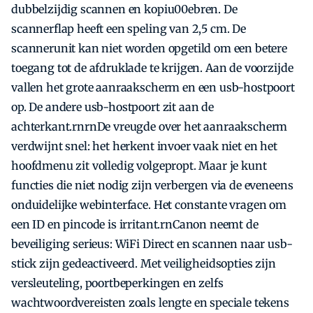
dubbelzijdig scannen en kopiu00ebren. De
scannerflap heeft een speling van 2,5 cm. De
scannerunit kan niet worden opgetild om een betere
toegang tot de afdruklade te krijgen. Aan de voorzijde
vallen het grote aanraakscherm en een usb-hostpoort
op. De andere usb-hostpoort zit aan de
achterkant.rnrnDe vreugde over het aanraakscherm
verdwijnt snel: het herkent invoer vaak niet en het
hoofdmenu zit volledig volgepropt. Maar je kunt
functies die niet nodig zijn verbergen via de eveneens
onduidelijke webinterface. Het constante vragen om
een ID en pincode is irritant.rnCanon neemt de
beveiliging serieus: WiFi Direct en scannen naar usb-
stick zijn gedeactiveerd. Met veiligheidsopties zijn
versleuteling, poortbeperkingen en zelfs
wachtwoordvereisten zoals lengte en speciale tekens