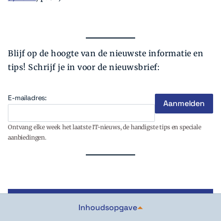
Blijf op de hoogte van de nieuwste informatie en
tips! Schrijf je in voor de nieuwsbrief:
E-mailadres:
Ontvang elke week het laatste IT-nieuws, de handigste tips en speciale
aanbiedingen.
WAT IS ER WAAR VAN IT-MYTHES?
Inhoudsopgave