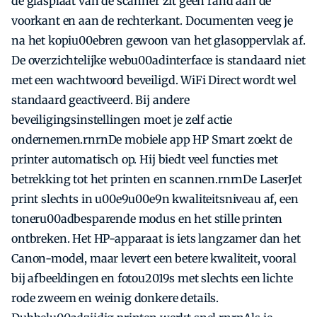
de glasplaat van de scanner zit geen rand aan de
voorkant en aan de rechterkant. Documenten veeg je
na het kopiu00ebren gewoon van het glasoppervlak af.
De overzichtelijke webu00adinterface is standaard niet
met een wachtwoord beveiligd. WiFi Direct wordt wel
standaard geactiveerd. Bij andere
beveiligingsinstellingen moet je zelf actie
ondernemen.rnrnDe mobiele app HP Smart zoekt de
printer automatisch op. Hij biedt veel functies met
betrekking tot het printen en scannen.rnrnDe LaserJet
print slechts in u00e9u00e9n kwaliteitsniveau af, een
toneru00adbesparende modus en het stille printen
ontbreken. Het HP-apparaat is iets langzamer dan het
Canon-model, maar levert een betere kwaliteit, vooral
bij afbeeldingen en fotou2019s met slechts een lichte
rode zweem en weinig donkere details.