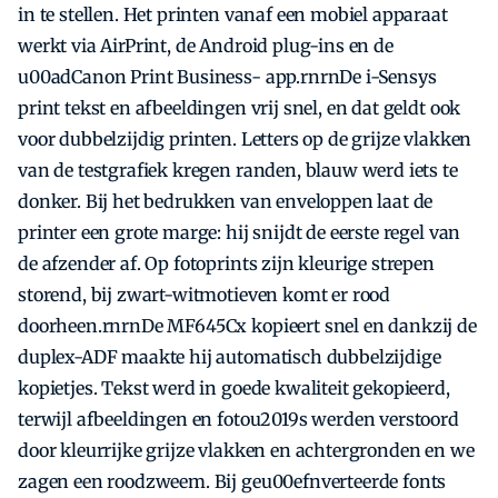
in te stellen. Het printen vanaf een mobiel apparaat
werkt via AirPrint, de Android plug-ins en de
u00adCanon Print Business- app.rnrnDe i-Sensys
print tekst en afbeeldingen vrij snel, en dat geldt ook
voor dubbelzijdig printen. Letters op de grijze vlakken
van de testgrafiek kregen randen, blauw werd iets te
donker. Bij het bedrukken van enveloppen laat de
printer een grote marge: hij snijdt de eerste regel van
de afzender af. Op fotoprints zijn kleurige strepen
storend, bij zwart-witmotieven komt er rood
doorheen.rnrnDe MF645Cx kopieert snel en dankzij de
duplex-ADF maakte hij automatisch dubbelzijdige
kopietjes. Tekst werd in goede kwaliteit gekopieerd,
terwijl afbeeldingen en fotou2019s werden verstoord
door kleurrijke grijze vlakken en achtergronden en we
zagen een roodzweem. Bij geu00efnverteerde fonts