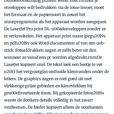
Dubbelu00adzijdig printen werkt snel.rnrnAls je
enveloppen wilt bedrukken via de losse invoer, moet
het formaat en de papiersoort in zowel het
stuurprogramma als het apparaat worden aangepast.
De LaserJet Pro print DL-u00adenveloppen zonder ze
te verkreukelen. Het apparaat print naast jpegu2019s
en pdfu2019s ook Word-documenten af van een usb-
stick. Fotoafdrukken zagen er zelfs beter uit dan
wanneer ze vanaf een pc werden afgedrukt.rnrnDe
LaserJet kopieert snel. De tekst leek een beetje te vet
u2013 het vergrootglas onthulde kleurranden onder de
letters. De graphics zagen er niet goed uit met
vlekkerige grijze gebieden en kleurvlekken bij
geu00efnverteerde fonts. Bij gekopieerde fotou2019s
waren de donkere details volledig in het zwart
verdwenen. De feeder kopieert alleen de voorkanten