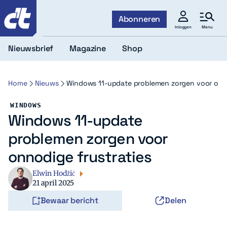
c't
Abonneren
Menu
Inloggen
Nieuwsbrief
Magazine
Shop
Home
Nieuws
Windows 11-update problemen zorgen voor onno
WINDOWS
Windows 11-update
problemen zorgen voor
onnodige frustraties
Elwin Hodžić
21 april 2025
Bewaar bericht
Delen