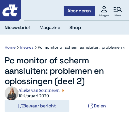
c't
Abonneren
Menu
Inloggen
Nieuwsbrief
Magazine
Shop
Home
Nieuws
Pc monitor of scherm aansluiten: problemen en 
Pc monitor of scherm
aansluiten: problemen en
oplossingen (deel 2)
Alieke van Sommeren
10 februari 2020
Bewaar bericht
Delen