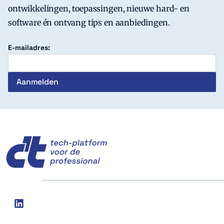
ontwikkelingen, toepassingen, nieuwe hard- en
software én ontvang tips en aanbiedingen.
E-mailadres:
c't
Social
linkedin
media