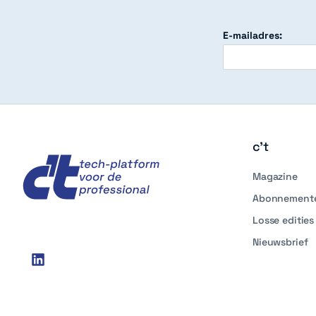
E-mailadres:
c't
c't
Magazine
Abonnement
Losse edities
Nieuwsbrief
Social
linkedin
media