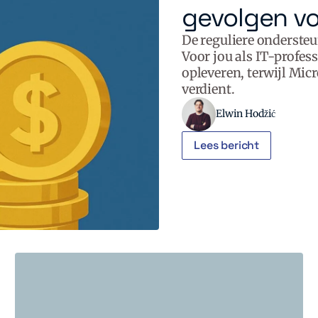
gevolgen vo
De reguliere onderste
Voor jou als IT-profess
opleveren, terwijl Mic
verdient.
Elwin Hodžić
Lees bericht