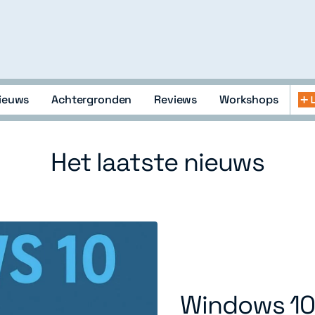
ieuws
Achtergronden
Reviews
Workshops
lopment
Abonneren
Zoeken
Inloggen
openen
of
Het laatste nieuws
sluiten
Windows 10 