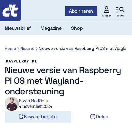
c't
Abonneren
Menu
Inloggen
Nieuwsbrief
Magazine
Shop
Home
Nieuws
Nieuwe versie van Raspberry Pi OS met Waylan
RASPBERRY PI
Nieuwe versie van Raspberry
Pi OS met Wayland-
ondersteuning
Elwin Hodžić
4 november 2024
Bewaar bericht
Delen