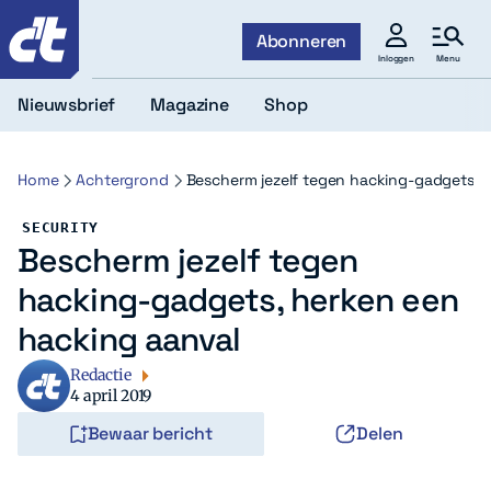
c't
Abonneren
Menu
Inloggen
Nieuwsbrief
Magazine
Shop
Home
Achtergrond
Bescherm jezelf tegen hacking-gadgets, 
SECURITY
Bescherm jezelf tegen
hacking-gadgets, herken een
hacking aanval
Redactie
4 april 2019
Bewaar bericht
Delen