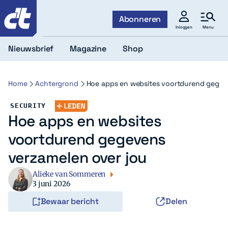
c't
Abonneren
Menu
Inloggen
Nieuwsbrief
Magazine
Shop
Home
Achtergrond
Hoe apps en websites voortdurend gegev
SECURITY
Hoe apps en websites
voortdurend gegevens
verzamelen over jou
Alieke van Sommeren
3 juni 2026
Bewaar bericht
Delen