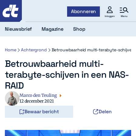
c't
Abonneren
Menu
Inloggen
Nieuwsbrief
Magazine
Shop
Home
Achtergrond
Betrouwbaarheid multi-terabyte-schijven 
Betrouwbaarheid multi-
terabyte-schijven in een NAS-
RAID
Marco den Teuling
12 december 2021
Bewaar bericht
Delen