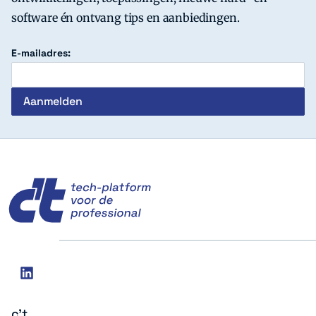
software én ontvang tips en aanbiedingen.
E-mailadres:
c't
Social
linkedin
media
c't