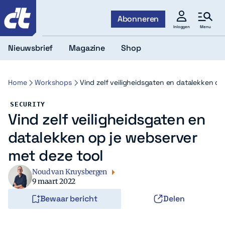
c't
Abonneren
Menu
Inloggen
Nieuwsbrief
Magazine
Shop
Home
Workshops
Vind zelf veiligheidsgaten en datalekken op
SECURITY
Vind zelf veiligheidsgaten en
datalekken op je webserver
met deze tool
Noud van Kruysbergen
9 maart 2022
Bewaar bericht
Delen