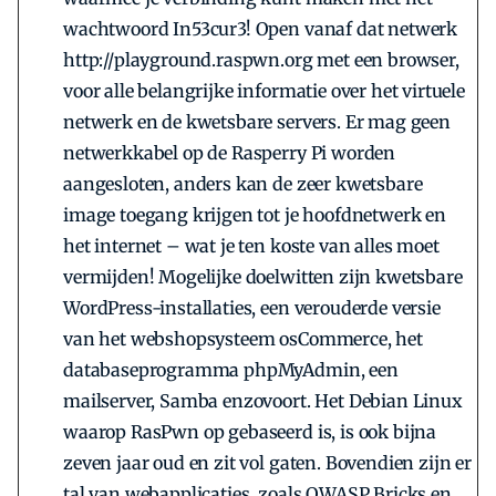
wachtwoord In53cur3! Open vanaf dat netwerk
http://playground.raspwn.org met een browser,
voor alle belangrijke informatie over het virtuele
netwerk en de kwetsbare servers. Er mag geen
netwerkkabel op de Rasperry Pi worden
aangesloten, anders kan de zeer kwetsbare
image toegang krijgen tot je hoofdnetwerk en
het inter­net – wat je ten koste van alles moet
vermijden! Mogelijke doelwitten zijn kwetsbare
WordPress-installaties, een verouderde versie
van het webshopsysteem osCommerce, het
databaseprogramma phpMyAdmin, een
mailserver, Samba enzovoort. Het Debian Linux
waarop RasPwn op gebaseerd is, is ook bijna
zeven jaar oud en zit vol gaten. Bovendien zijn er
tal van webapplicaties, zoals OWASP Bricks en