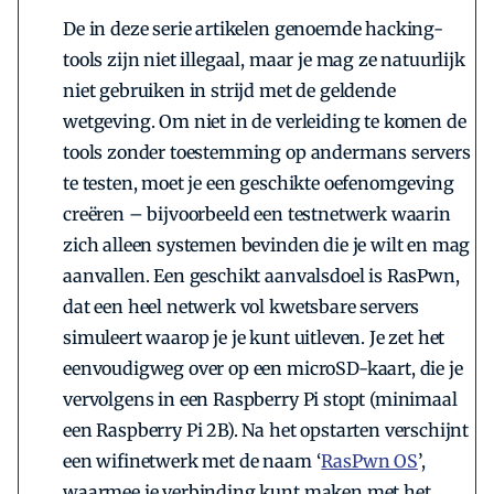
De in deze serie artikelen genoemde hacking-
tools zijn niet illegaal, maar je mag ze natuurlijk
niet gebruiken in strijd met de ­geldende
wetgeving. Om niet in de verleiding te ­komen de
tools zonder toestemming op andermans servers
te testen, moet je een geschikte oefen­omgeving
creëren – bijvoorbeeld een testnetwerk waarin
zich alleen systemen bevinden die je wilt en mag
aanvallen. Een geschikt aanvalsdoel is RasPwn,
dat een heel netwerk vol kwetsbare servers
simuleert waarop je je kunt uitleven. Je zet het
eenvoudigweg over op een microSD-kaart, die je
vervolgens in een Raspberry Pi stopt (minimaal
een Raspberry Pi 2B). Na het opstarten verschijnt
een wifinetwerk met de naam ‘­
RasPwn OS
’,
waarmee je verbinding kunt maken met het