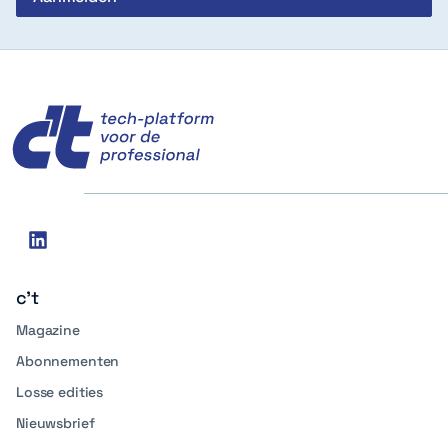
c't
Social
linkedin
media
c't
Magazine
Abonnementen
Losse edities
Nieuwsbrief