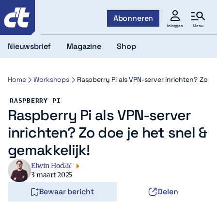
c't
Abonneren
Menu
Inloggen
Nieuwsbrief
Magazine
Shop
Home
Workshops
Raspberry Pi als VPN-server inrichten? Zo do
RASPBERRY PI
Raspberry Pi als VPN-server
inrichten? Zo doe je het snel &
gemakkelijk!
Elwin Hodžić
3 maart 2025
Bewaar bericht
Delen