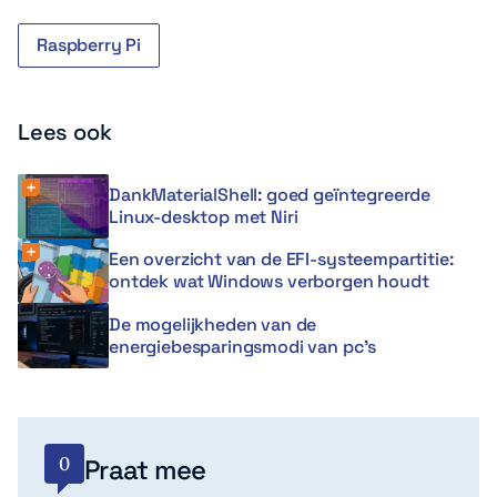
Raspberry Pi
Lees ook
DankMaterialShell: goed geïntegreerde
Linux-desktop met Niri
Een overzicht van de EFI-systeempartitie:
ontdek wat Windows verborgen houdt
De mogelijkheden van de
energiebesparingsmodi van pc’s
0
Praat mee