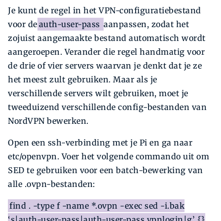
Je kunt de regel in het VPN-configuratiebestand
voor de
auth-user-pass
aanpassen, zodat het
zojuist aangemaakte bestand automatisch wordt
aangeroepen. Verander die regel handmatig voor
de drie of vier servers waarvan je denkt dat je ze
het meest zult gebruiken. Maar als je
verschillende servers wilt gebruiken, moet je
tweeduizend verschillende config-bestanden van
NordVPN bewerken.
Open een ssh-verbinding met je Pi en ga naar
etc/openvpn. Voer het volgende commando uit om
SED te gebruiken voor een batch-bewerking van
alle .ovpn-bestanden:
find . -type f -name *.ovpn -exec sed -i.bak
‘s|auth-user-pass|auth-user-pass vpnlogin|g’ {}