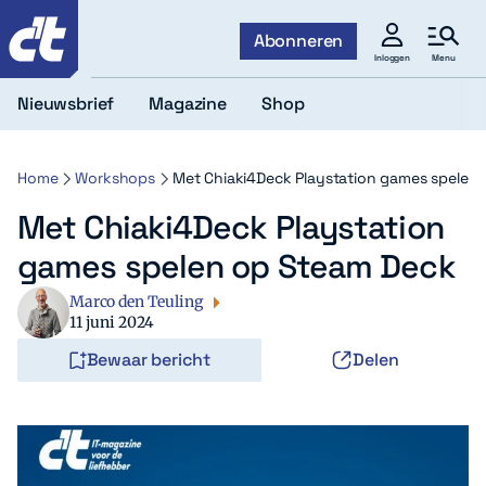
c't
Abonneren
Menu
Inloggen
Nieuwsbrief
Magazine
Shop
Home
Workshops
Met Chiaki4Deck Playstation games spelen
Met Chiaki4Deck Playstation
games spelen op Steam Deck
Marco den Teuling
11 juni 2024
Bewaar bericht
Delen