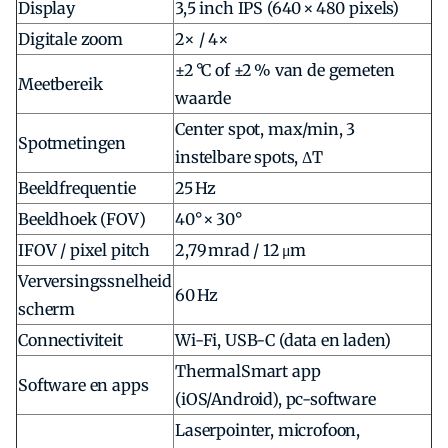
Display
3,5 inch IPS (640 × 480 pixels)
Digitale zoom
2× / 4×
±2 °C of ±2 % van de gemeten
Meetbereik
waarde
Center spot, max/min, 3
Spotmetingen
instelbare spots, ΔT
Beeldfrequentie
25 Hz
Beeldhoek (FOV)
40° × 30°
IFOV / pixel pitch
2,79 mrad / 12 μm
Verversingssnelheid
60 Hz
scherm
Connectiviteit
Wi-Fi, USB-C (data en laden)
ThermalSmart app
Software en apps
(iOS/Android), pc-software
Laserpointer, microfoon,