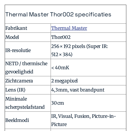
Thermal Master Thor002 specificaties
Fabrikant
Thermal Master
Model
Thor002
256 × 192 pixels (Super IR:
IR-resolutie
512 × 384)
NETD / thermische
< 40 mK
gevoeligheid
Zichtcamera
2 megapixel
Lens (IR)
4,3 mm, vast brandpunt
Minimale
30 cm
scherpstelafstand
IR, Visual, Fusion, Picture-in-
Beeldmodi
Picture