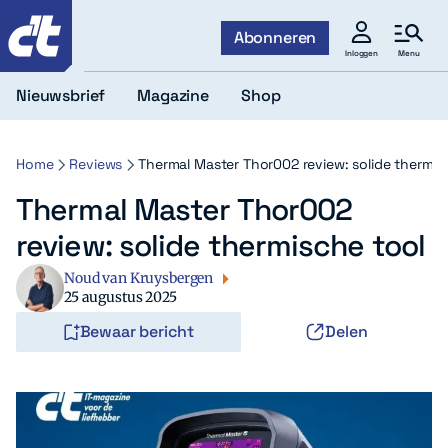
c't
Abonneren
Menu
Inloggen
Nieuwsbrief
Magazine
Shop
Home
Reviews
Thermal Master Thor002 review: solide thermis
Thermal Master Thor002
review: solide thermische tool
Noud van Kruysbergen
25 augustus 2025
Bewaar bericht
Delen