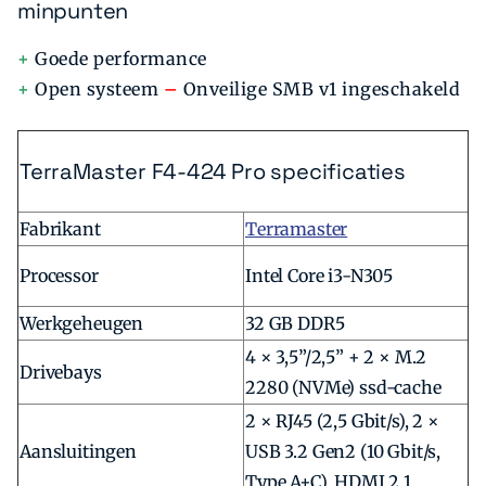
minpunten
+
Goede performance
+
Open systeem
–
Onveilige SMB v1 ingeschakeld
TerraMaster F4-424 Pro specificaties
Fabrikant
Terramaster
Processor
Intel Core i3-N305
Werkgeheugen
32 GB DDR5
4 × 3,5”/2,5” + 2 × M.2
Drivebays
2280 (NVMe) ssd-cache
2 × RJ45 (2,5 Gbit/s), 2 ×
Aansluitingen
USB 3.2 Gen2 (10 Gbit/s,
Type A+C), HDMI 2.1