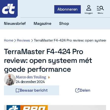
c't
Abonneren
Menu
Inloggen
Nieuwsbrief
Magazine
Shop
Home
Reviews
TerraMaster F4-424 Pro review: open systeem
TerraMaster F4-424 Pro
review: open systeem mét
goede performance
Marco den Teuling
24 december 2024
Bewaar bericht
Delen