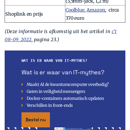
(3,5mm-jack, 1,2 m)
Coolblue
,
Amazon
, circa
Shoplink en prijs
370 euro
(Deze informatie is afkomstig uit het artikel in
c’t
08-09, 2022
, pagina 23.)
WAT IS ER WAAR VAN IT-MYTHES?
Wat is er waar van IT-mythes?
Maakt AI de kwantumcomputer overbodig?
Gaten in veiligheid messengers
Docker-containers automatisch updaten
Verschillen in front-ends
Bestel nu