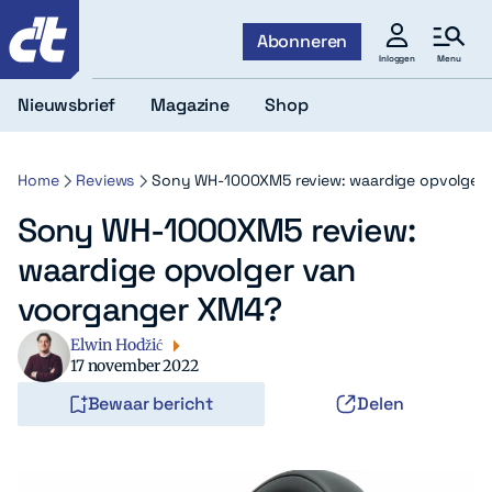
c't
Abonneren
Menu
Inloggen
Nieuwsbrief
Magazine
Shop
Home
Reviews
Sony WH-1000XM5 review: waardige opvolger
Sony WH-1000XM5 review:
waardige opvolger van
voorganger XM4?
Elwin Hodžić
17 november 2022
Bewaar bericht
Delen