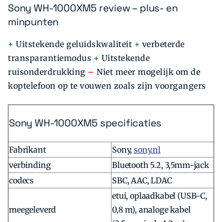
Sony WH-1000XM5 review – plus- en
minpunten
+
Uitstekende geluidskwaliteit
+
verbeterde
transparantiemodus
+
Uitstekende
ruisonderdrukking
–
Niet meer mogelijk om de
koptelefoon op te vouwen zoals zijn voorgangers
Sony WH-1000XM5 specificaties
Fabrikant
Sony,
sony.nl
verbinding
Bluetooth 5.2, 3,5mm-jack
codecs
SBC, AAC, LDAC
etui, oplaadkabel (USB-C,
meegeleverd
0,8 m), analoge kabel