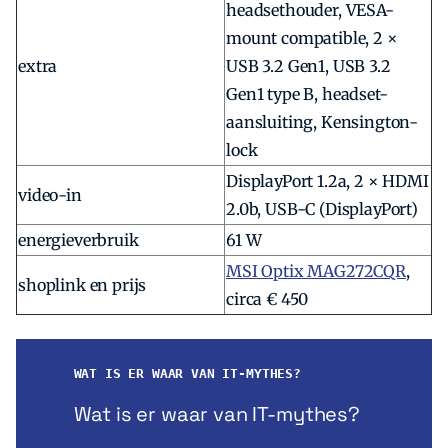
headsethouder, VESA-
mount compatible, 2 ×
extra
USB 3.2 Gen1, USB 3.2
Gen1 type B, headset-
aansluiting, Kensington-
lock
DisplayPort 1.2a, 2 × HDMI
video-in
2.0b, USB-C (DisplayPort)
energieverbruik
61 W
MSI Optix MAG272CQR
,
shoplink en prijs
circa € 450
WAT IS ER WAAR VAN IT-MYTHES?
Wat is er waar van IT-mythes?