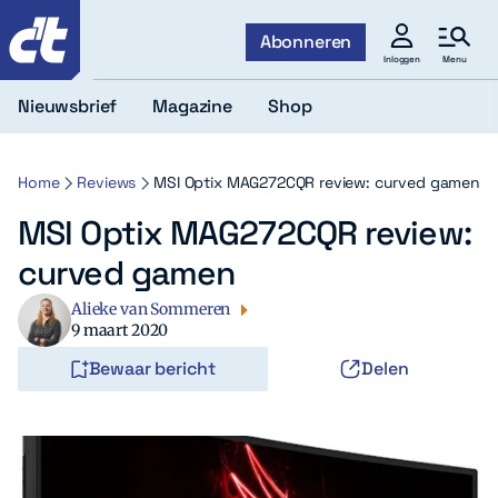
c't
Abonneren
Menu
Inloggen
Nieuwsbrief
Magazine
Shop
Home
Reviews
MSI Optix MAG272CQR review: curved gamen
MSI Optix MAG272CQR review:
curved gamen
Alieke van Sommeren
9 maart 2020
Bewaar bericht
Delen