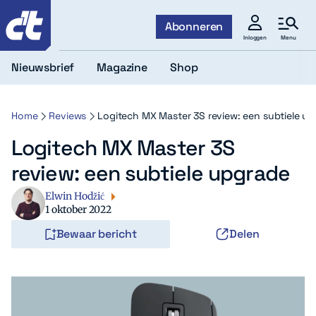
c't
Abonneren
Menu
Inloggen
Nieuwsbrief
Magazine
Shop
Home
Reviews
Logitech MX Master 3S review: een subtiele u
Logitech MX Master 3S
review: een subtiele upgrade
Elwin Hodžić
1 oktober 2022
Bewaar bericht
Delen