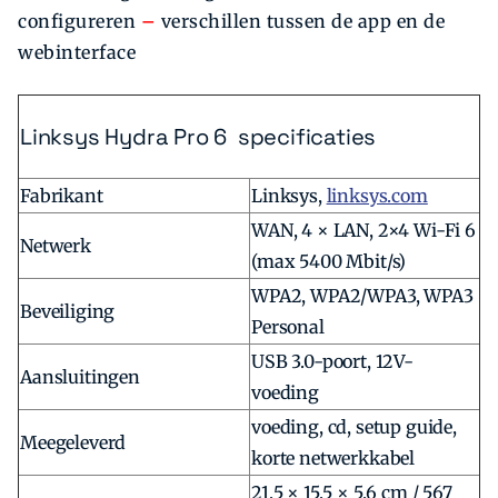
configureren
–
verschillen tussen de app en de
webinterface
Linksys Hydra Pro 6 specificaties
Fabrikant
Linksys,
linksys.com
WAN, 4 × LAN, 2×4 Wi-Fi 6
Netwerk
(max 5400 Mbit/s)
WPA2, WPA2/WPA3, WPA3
Beveiliging
Personal
USB 3.0-poort, 12V-
Aansluitingen
voeding
voeding, cd, setup guide,
Meegeleverd
korte netwerkkabel
21,5 × 15,5 × 5,6 cm / 567