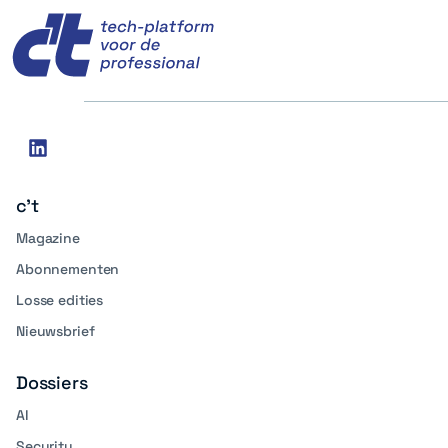
c't
Social
linkedin
media
c't
Magazine
Abonnementen
Losse edities
Nieuwsbrief
Dossiers
AI
Security