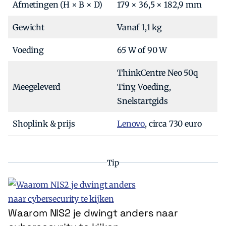
Afmetingen (H × B × D)
179 × 36,5 × 182,9 mm
Gewicht
Vanaf 1,1 kg
Voeding
65 W of 90 W
ThinkCentre Neo 50q
Meegeleverd
Tiny, Voeding,
Snelstartgids
Shoplink & prijs
Lenovo
, circa 730 euro
Tip
Waarom NIS2 je dwingt anders naar