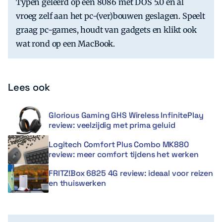
Typen geleerd op een 8086 met DOS 5.0 en al
vroeg zelf aan het pc-(ver)bouwen geslagen. Speelt
graag pc-games, houdt van gadgets en klikt ook
wat rond op een MacBook.
Lees ook
Glorious Gaming GHS Wireless InfinitePlay
review: veelzijdig met prima geluid
Logitech Comfort Plus Combo MK880
review: meer comfort tijdens het werken
FRITZ!Box 6825 4G review: ideaal voor reizen
en thuiswerken