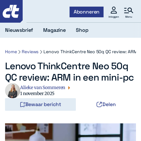
c't
Abonneren
Menu
Inloggen
Nieuwsbrief
Magazine
Shop
Home
Reviews
Lenovo ThinkCentre Neo 50q QC review: ARM in
Lenovo ThinkCentre Neo 50q
QC review: ARM in een mini-pc
Alieke van Sommeren
1 november 2025
Bewaar bericht
Delen