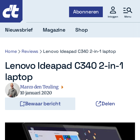
c't
Abonneren
Menu
Inloggen
Nieuwsbrief
Magazine
Shop
Home
Reviews
Lenovo Ideapad C340 2-in-1 laptop
Lenovo Ideapad C340 2-in-1
laptop
Marco den Teuling
10 januari 2020
Bewaar bericht
Delen