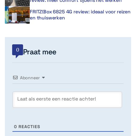
review: meer comfort tijdens het werken
FRITZ!Box 6825 4G review: ideaal voor reizen
en thuiswerken
0
Praat mee
Abonneer
0
REACTIES