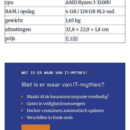
cpu
AMD Ryzen 3 3200U
RAM / opslag
4 GB / 128 GB M.2-ssd
gewicht
1,65 kg
afmetingen
32,8 × 22,9 × 1,8 cm
prijs
€ 450
WAT IS ER WAAR VAN IT-MYTHES?
Wat is er waar van IT-mythes?
Maakt AI de kwantumcomputer overbodig?
Gaten in veiligheid messengers
Docker-containers automatisch updaten
Verschillen in front-ends