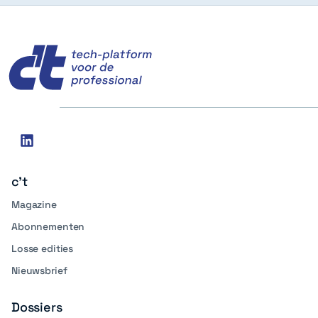
c't
Social
linkedin
media
c't
Magazine
Abonnementen
Losse edities
Nieuwsbrief
Dossiers