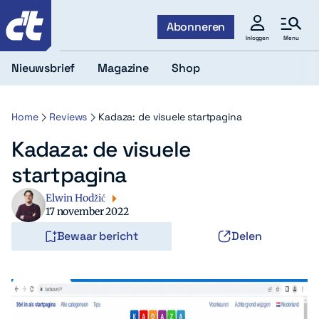
c't
Abonneren
Menu
Inloggen
Nieuwsbrief
Magazine
Shop
Home
Reviews
Kadaza: de visuele startpagina
Kadaza: de visuele
startpagina
Elwin Hodžić
17 november 2022
Bewaar bericht
Delen