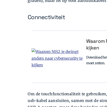
graden), maar let op voor aansluitkabels
Connectiviteit
Waarom N
kijken
Download het 
moet zetten.
Om de touchfunctionaliteit te gebruiken
usb-kabel aansluiten, samen met de str