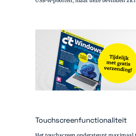
USB-A-poorten, maar deze bevinden zich 
Touchscreenfunctionaliteit
Het touchscreen ondersteunt maximaal t