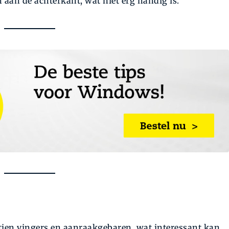
aan de achterkant, wat niet erg handig is.
ien vingers en aanraakgebaren, wat interessant kan