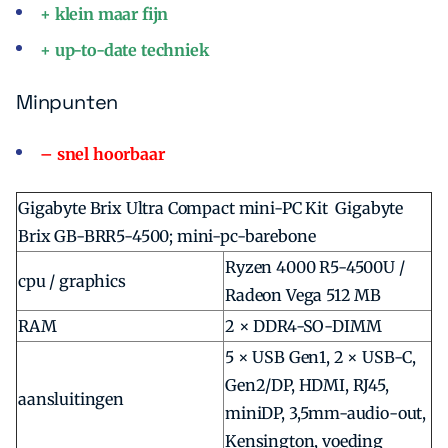
+ klein maar fijn
+ up-to-date techniek
Minpunten
– snel hoorbaar
Gigabyte Brix Ultra Compact mini-PC Kit
Gigabyte
Brix GB-BRR5-4500; mini-pc-barebone
Ryzen 4000 R5-4500U /
cpu / graphics
Radeon Vega 512 MB
RAM
2 × DDR4-SO-DIMM
5 × USB Gen1, 2 × USB-C,
Gen2/DP, HDMI, RJ45,
aansluitingen
miniDP, 3,5mm-audio-out,
Kensington, voeding