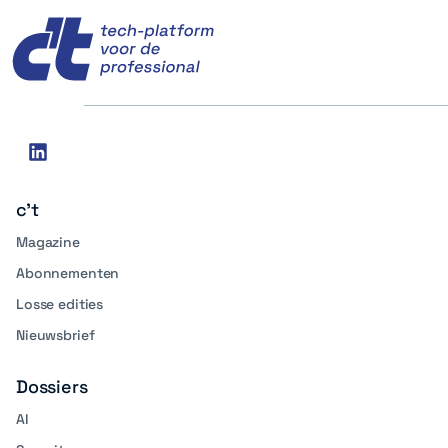
c't
Social
linkedin
media
c't
Magazine
Abonnementen
Losse edities
Nieuwsbrief
Dossiers
AI