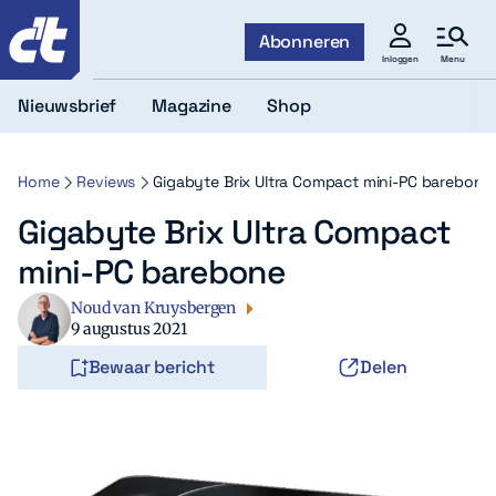
c't
Abonneren
Menu
Inloggen
Nieuwsbrief
Magazine
Shop
Home
Reviews
Gigabyte Brix Ultra Compact mini-PC barebone
Gigabyte Brix Ultra Compact
mini-PC barebone
Noud van Kruysbergen
9 augustus 2021
Bewaar bericht
Delen