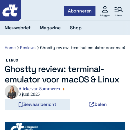
c't
Abonneren
Menu
Inloggen
Nieuwsbrief
Magazine
Shop
Home
Reviews
Ghostty review: terminal-emulator voor macOS 
LINUX
Ghostty review: terminal-
emulator voor macOS & Linux
Alieke van Sommeren
3 juni 2025
Bewaar bericht
Delen