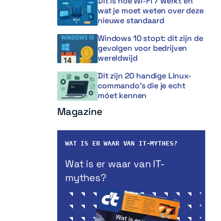
Dit is hoe Wi-Fi 7 werkt en
wat je moet weten over deze
nieuwe standaard
Windows 10 stopt: dit zijn de
gevolgen voor bedrijven
wereldwijd
Dit zijn 20 handige Linux-
commando’s die je echt
móet kennen
Magazine
WAT IS ER WAAR VAN IT-MYTHES?
Wat is er waar van IT-
mythes?