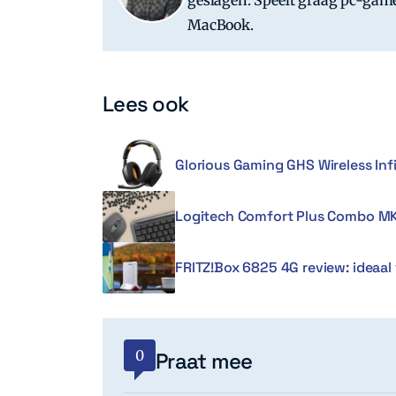
geslagen. Speelt graag pc-game
MacBook.
Lees ook
Glorious Gaming GHS Wireless Infi
Logitech Comfort Plus Combo MK
FRITZ!Box 6825 4G review: ideaal
0
Praat mee