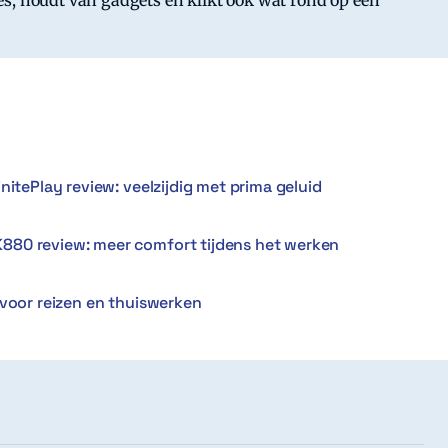
s, houdt van gadgets en klikt ook wat rond op een
nitePlay review: veelzijdig met prima geluid
880 review: meer comfort tijdens het werken
 voor reizen en thuiswerken