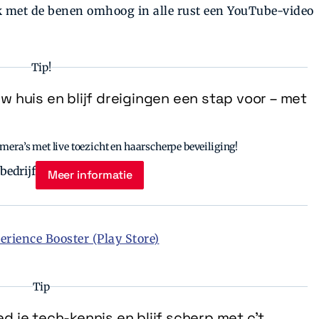
k met de benen omhoog in alle rust een YouTube-­video
Tip!
uw huis en blijf dreigingen een stap voor – met
era’s met live toezicht en haarscherpe beveiliging!
Meer informatie
ience Booster (Play Store)
Tip
d je tech-kennis en blijf scherp met c’t