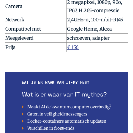
2 megapixel, 1080p, 90o,
Camera
IP67, H.265-compressie
Netwerk
2,4GHz-n, 100-mbit-RJ45
Compatibel met
Google Home, Alexa
Meegeleverd
schroeven, adapter
Prijs
€ 156
WAT IS ER WAAR VAN IT-MYTHES?
Wat is er waar van IT-mythes?
Maakt AI de kwantumcomputer overbodig?
Gaten in veiligheid messengers
Docker-containers automatisch updaten
Verschillen in front-ends