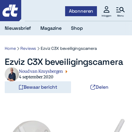
c't
Abonneren
Menu
Inloggen
Nieuwsbrief
Magazine
Shop
Home
Reviews
Ezviz C3X beveiligingscamera
Ezviz C3X beveiligingscamera
Noud van Kruysbergen
4 september 2020
Bewaar bericht
Delen