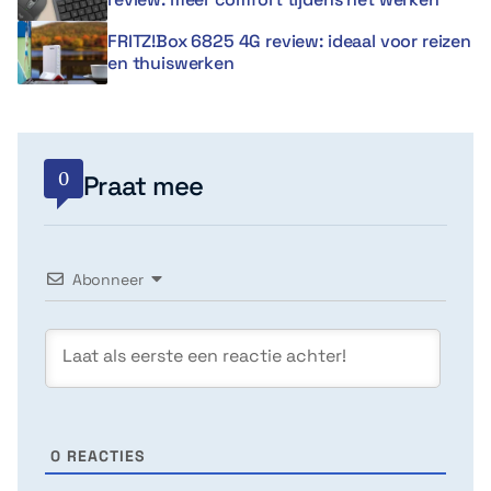
FRITZ!Box 6825 4G review: ideaal voor reizen
en thuiswerken
0
Praat mee
Abonneer
0
REACTIES