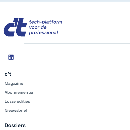
c't
Social
linkedin
media
c't
Magazine
Abonnementen
Losse edities
Nieuwsbrief
Dossiers