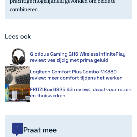
prachtige mogelijkheid gevonden om beide te
combineren.
Lees ook
Glorious Gaming GHS Wireless InfinitePlay
review: veelzijdig met prima geluid
Logitech Comfort Plus Combo MK880
review: meer comfort tijdens het werken
FRITZ!Box 6825 4G review: ideaal voor reizen
en thuiswerken
1
Praat mee