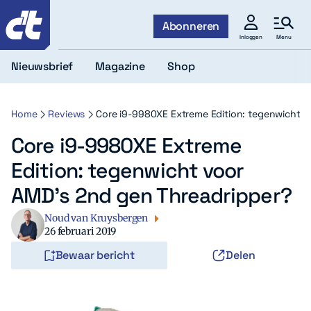
c't
Abonneren
Menu
Inloggen
Nieuwsbrief
Magazine
Shop
Home
Reviews
Core i9-9980XE Extreme Edition: tegenwicht v
Core i9-9980XE Extreme
Edition: tegenwicht voor
AMD’s 2nd gen Threadripper?
Noud van Kruysbergen
26 februari 2019
Bewaar bericht
Delen