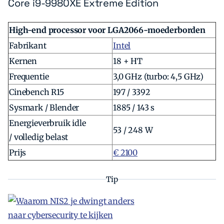
Core i9-9980XE Extreme Edition
High-end processor voor LGA2066-moederborden
Fabrikant
Intel
Kernen
18 + HT
Frequentie
3,0 GHz (turbo: 4,5 GHz)
Cinebench R15
197 / 3392
Sysmark / Blender
1885 / 143 s
Energieverbruik idle
53 / 248 W
/ volledig belast
Prijs
€ 2100
Tip