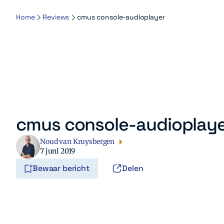
Home
Reviews
cmus console-audioplayer
cmus console-audioplay
Noud van Kruysbergen
7 juni 2019
Bewaar bericht
Delen