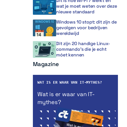
Dit is hoe Wi-Fi 7 werkt en
wat je moet weten over deze
nieuwe standaard
Windows 10 stopt: dit zijn de
gevolgen voor bedrijven
wereldwijd
Dit zijn 20 handige Linux-
commando’s die je echt
móet kennen
Magazine
WAT IS ER WAAR VAN IT-MYTHES?
Wat is er waar van IT-
mythes?