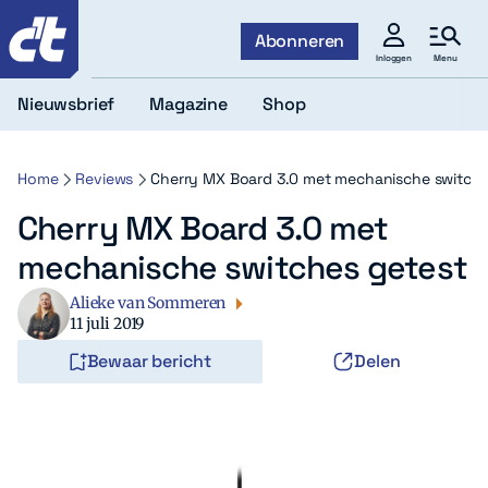
c't
Abonneren
Menu
Inloggen
Nieuwsbrief
Magazine
Shop
Home
Reviews
Cherry MX Board 3.0 met mechanische switche
Cherry MX Board 3.0 met
mechanische switches getest
Alieke van Sommeren
11 juli 2019
Bewaar bericht
Delen