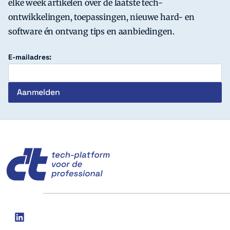
elke week artikelen over de laatste tech-
ontwikkelingen, toepassingen, nieuwe hard- en
software én ontvang tips en aanbiedingen.
E-mailadres:
c't
Social
linkedin
media