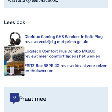
wat rond op een MacBook.
Lees ook
Glorious Gaming GHS Wireless InfinitePlay
review: veelzijdig met prima geluid
Logitech Comfort Plus Combo MK880
review: meer comfort tijdens het werken
FRITZ!Box 6825 4G review: ideaal voor reizen
en thuiswerken
0
Praat mee