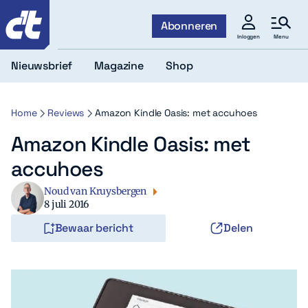
c't
Abonneren
Menu
Inloggen
Nieuwsbrief
Magazine
Shop
Home
Reviews
Amazon Kindle Oasis: met accuhoes
Amazon Kindle Oasis: met
accuhoes
Noud van Kruysbergen
8 juli 2016
Bewaar bericht
Delen