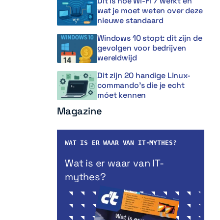
Dit is hoe Wi-Fi 7 werkt en
wat je moet weten over deze
nieuwe standaard
Windows 10 stopt: dit zijn de
gevolgen voor bedrijven
wereldwijd
Dit zijn 20 handige Linux-
commando’s die je echt
móet kennen
Magazine
WAT IS ER WAAR VAN IT-MYTHES?
Wat is er waar van IT-
mythes?