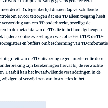
it. Zo wordt manipulatie van gegevens gedetecteerd.
meerdere TD’s tegelijkertijd draaien (op verschillende
ntrole om ervoor te zorgen dat een TD alleen toegang heeft
de verwerking van een TD onderbreekt, beveiligt de
aren in de metadata van de TD, die in het hoofdgeheugen
. Tijdens contextwisselingen wist of isoleert TDX de TD-
ssorregisters en buffers om bescherming van TD-informatie
 integriteit van de TD-uitvoering tegen interferentie door
n onderbreking zijn berekeningen hervat bij de verwachte
en. Daarbij kan het kwaadwillende veranderingen in de
 wijzigen of verwijderen van instructies in het