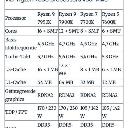
Ryzen 9
Ryzen 9
Ryzen 7
Ryzen 5
Processor
7950X
7900X
7700X
7600X
Cores
16 + SMT
12 + SMT
8 + SMT
6 + SMT
Basis
4,5 GHz
4,7 GHz
4,5 GHz
4,7 GHz
klokfrequentie
Turbo-Takt
5,7 GHz
5,6 GHz
5,4 GHz
5,3 GHz
12 × 1
L2-Cache
16 × 1 MB
8 × 1 MB
6 × 1 MB
MB
L3-Cache
64 MB
64 MB
32 MB
32 MB
Geïntegreerde
RDNA2
RDNA2
RDNA2
RDNA2
graphics
170 / 230
170 / 230
105 / 142
105 / 142
TDP / PPT
W
W
W
W
DDR5-
DDR5-
DDR5-
DDR5-