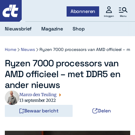
c't
Abonneren
Menu
Inloggen
Nieuwsbrief
Magazine
Shop
Home
Nieuws
Ryzen 7000 processors van AMD officieel – me
Ryzen 7000 processors van
AMD officieel – met DDR5 en
ander nieuws
Marco den Teuling
13 september 2022
Bewaar bericht
Delen