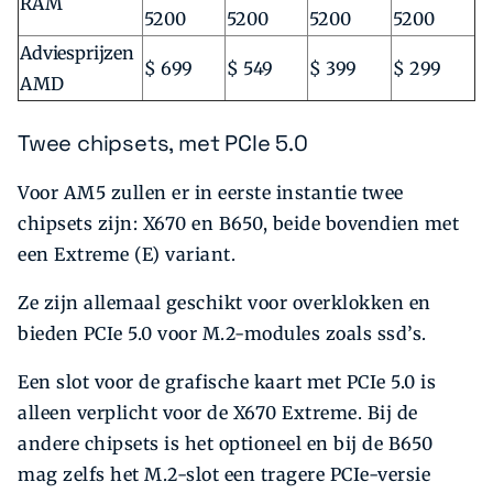
RAM
5200
5200
5200
5200
Adviesprijzen
$ 699
$ 549
$ 399
$ 299
AMD
Twee chipsets, met PCIe 5.0
Voor AM5 zullen er in eerste instantie twee
chipsets zijn: X670 en B650, beide bovendien met
een Extreme (E) variant.
Ze zijn allemaal geschikt voor overklokken en
bieden PCIe 5.0 voor M.2-modules zoals ssd’s.
Een slot voor de grafische kaart met PCIe 5.0 is
alleen verplicht voor de X670 Extreme. Bij de
andere chipsets is het optioneel en bij de B650
mag zelfs het M.2-slot een tragere PCIe-versie