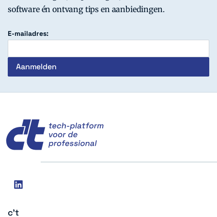
software én ontvang tips en aanbiedingen.
E-mailadres:
c't
Social
linkedin
media
c't