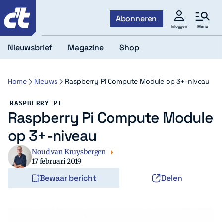
c't
Abonneren
Menu
Inloggen
Nieuwsbrief
Magazine
Shop
Home
Nieuws
Raspberry Pi Compute Module op 3+-niveau
RASPBERRY PI
Raspberry Pi Compute Module
op 3+-niveau
Noud van Kruysbergen
17 februari 2019
Bewaar bericht
Delen