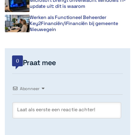
Microsoft brengt onverwacht Windows 11-
update uit: dit is waarom
Werken als Functioneel Beheerder
Key2Financiën/iFinanciën bij gemeente
Nieuwegein
0
Praat mee
Abonneer