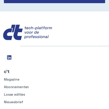
c't
Social
linkedin
media
c't
Magazine
Abonnementen
Losse edities
Nieuwsbrief