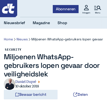
c't
Abonneren
Menu
Inloggen
Nieuwsbrief
Magazine
Shop
Home
Nieuws
Miljoenen WhatsApp-gebruikers lopen gevaar doo
SECURITY
Miljoenen WhatsApp-
gebruikers lopen gevaar door
veiligheidslek
Daniel Dupré
10 oktober 2018
Bewaar bericht
Delen