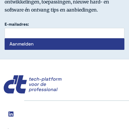
ontwikkelingen, toepassingen, nieuwe hard- en
software én ontvang tips en aanbiedingen.
E-mailadres:
c't
Social
linkedin
media