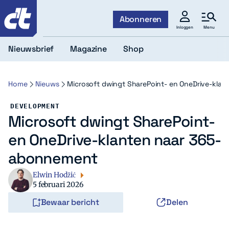
c't
Abonneren
Menu
Inloggen
Nieuwsbrief
Magazine
Shop
Home
Nieuws
Microsoft dwingt SharePoint- en OneDrive-kla
DEVELOPMENT
Microsoft dwingt SharePoint-
en OneDrive-klanten naar 365-
abonnement
Elwin Hodžić
5 februari 2026
Bewaar bericht
Delen