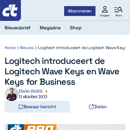
c't
Abonneren
Menu
Inloggen
Nieuwsbrief
Magazine
Shop
Home
Nieuws
Logitech introduceert de Logitech Wave Keys e
Logitech introduceert de
Logitech Wave Keys en Wave
Keys for Business
Elwin Hodžić
11 oktober 2023
Bewaar bericht
Delen