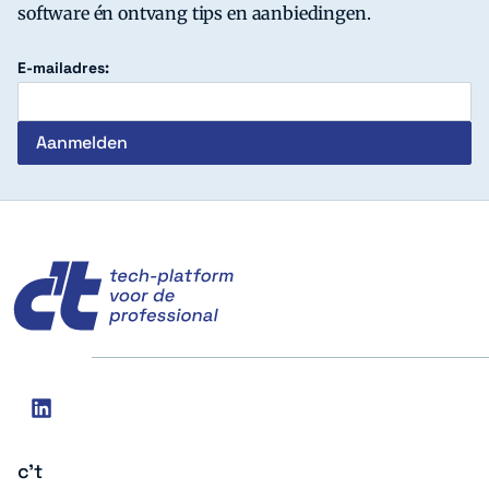
software én ontvang tips en aanbiedingen.
E-mailadres:
c't
Social
linkedin
media
c't