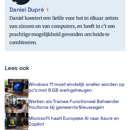
Daniel Dupré
Daniel koestert een liefde voor het in elkaar zetten
van zinnen en van computers, en heeft in c't een
prachtige mogelijkheid gevonden om beide te
combineren.
Lees ook
Windows 11 moet eindelijk sneller worden op
pc’s met 8 GB werkgeheugen
Werken als Trainee Functioneel Beheerder
Youforce bij gemeente Nieuwegein
Microsoft haalt Europese AI naar Azure en
Copilot