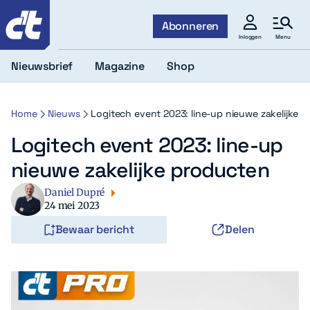
c't
Abonneren
Menu
Inloggen
Nieuwsbrief
Magazine
Shop
Home
Nieuws
Logitech event 2023: line-up nieuwe zakelijke 
Logitech event 2023: line-up
nieuwe zakelijke producten
Daniel Dupré
24 mei 2023
Bewaar bericht
Delen