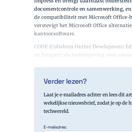
Impress en brengt daarnaast ondersteu
documentcontrole en samenwerking, en 
de compatibiliteit met Microsoft Office
verstevigt het Microsoft Office alternat
kantoorsoftware.
CODE (Collabora Online Development Editi
en fungeert als testomgeving voor nieuw
doorgaans door naar de commercieel ond
Verder lezen?
Laat je e-mailadres achter en lees dit ar
wekelijkse nieuwsbrief, zodat je op de ho
techwereld.
E-mailadres: