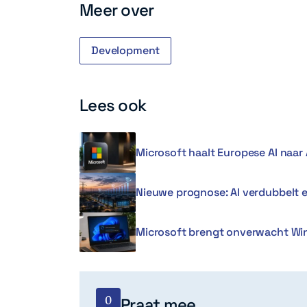
Meer over
Development
Lees ook
Microsoft haalt Europese AI naar 
Nieuwe prognose: AI verdubbelt 
Microsoft brengt onverwacht Win
0
Praat mee