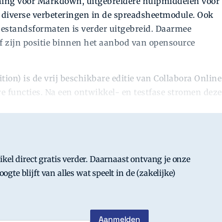
ning voor Markdown, uitgebreidere hulpmiddelen voor
diverse verbeteringen in de spreadsheetmodule. Ook
-bestandsformaten is verder uitgebreid. Daarmee
ief zijn positie binnen het aanbod van opensource
on) is de vrij beschikbare editie van Collabora Online
e functies. Na een ontwikkel- en testfase stromen deze
ersteunde versie Collabora Online (COOL).
tikel direct gratis verder. Daarnaast ontvang je onze
ogte blijft van alles wat speelt in de (zakelijke)