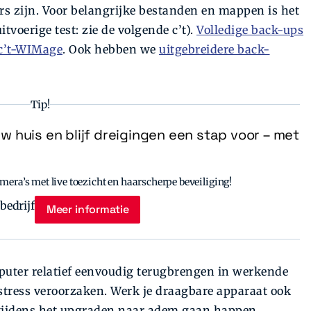
rs zijn. Voor belangrijke bestanden en mappen is het
itvoerige test: zie de volgende c’t).
Volledige back-ups
 c’t-WIMage
. Ook hebben we
uitgebreidere back-
Tip!
uw huis en blijf dreigingen een stap voor – met
era’s met live toezicht en haarscherpe beveiliging!
Meer informatie
uter relatief eenvoudig terugbrengen in werkende
 stress veroorzaken. Werk je draagbare apparaat ook
j tijdens het upgraden naar adem gaan happen.