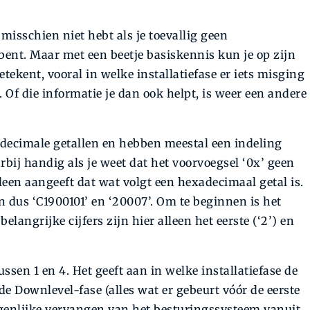
 misschien niet hebt als je toevallig geen
nt. Maar met een beetje basiskennis kun je op zijn
tekent, vooral in welke installatiefase er iets misging
 Of die informatie je dan ook helpt, is weer een andere
ecimale getallen en hebben meestal een indeling
rbij handig als je weet dat het voorvoegsel ‘0x’ geen
lleen aangeeft dat wat volgt een hexadecimaal getal is.
 dus ‘C1900101’ en ‘20007’. Om te beginnen is het
belangrijke cijfers zijn hier alleen het eerste (‘2’) en
ussen 1 en 4. Het geeft aan in welke installatiefase de
 de Downlevel-fase (alles wat er gebeurt vóór de eerste
 eigenlijke vervangen van het besturingssysteem vanuit