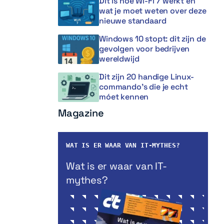
Dit is hoe Wi-Fi 7 werkt en
wat je moet weten over deze
nieuwe standaard
Windows 10 stopt: dit zijn de
gevolgen voor bedrijven
wereldwijd
Dit zijn 20 handige Linux-
commando’s die je echt
móet kennen
Magazine
WAT IS ER WAAR VAN IT-MYTHES?
Wat is er waar van IT-
mythes?