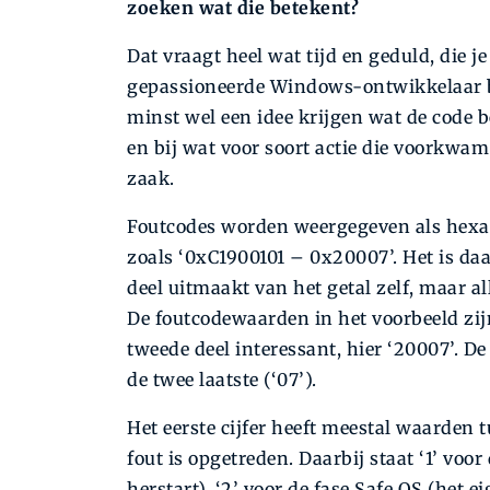
zoeken wat die betekent?
Dat vraagt heel wat tijd en geduld, die je
gepassioneerde Windows-ontwikkelaar be
minst wel een idee krijgen wat de code be
en bij wat voor soort actie die voorkwam.
zaak.
Foutcodes worden weergegeven als hexad
zoals ‘0xC1900101 – 0x20007’. Het is daa
deel uitmaakt van het getal zelf, maar a
De foutcodewaarden in het voorbeeld zijn
tweede deel interessant, hier ‘20007’. De 
de twee laatste (‘07’).
Het eerste cijfer heeft meestal waarden t
fout is opgetreden. Daarbij staat ‘1’ voor
herstart), ‘2’ voor de fase Safe OS (het