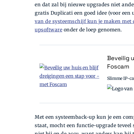
en dat zal bij nieuwe upgrades niet ande
gratis Duplicati een goed idee (voor een u
van de systeemschijf kun je maken met
upsoftware
onder de loep genomen.
Beveilig 
Foscam
Slimme IP-cam
Met een systeemback-up kun je een comp
staat, mocht een functie-upgrade teveel
niet bij op de accu, want anders kan hi