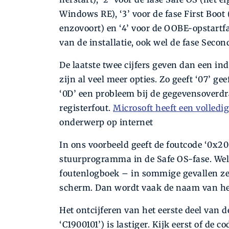
Windows RE), ‘3’ voor de fase First Boot
enzovoort) en ‘4’ voor de OOBE-opstartf
van de installatie, ook wel de fase Seco
De laatste twee cijfers geven dan een ind
zijn al veel meer opties. Zo geeft ‘07’ g
‘0D’ een probleem bij de gegevensoverdra
registerfout.
Microsoft heeft een volledig
onderwerp op internet
In ons voorbeeld geeft de foutcode ‘0x2
stuurprogramma in de Safe OS-fase. Wel
foutenlogboek – in sommige gevallen ze
scherm. Dan wordt vaak de naam van he
Het ontcijferen van het eerste deel van de
‘C1900101’) is lastiger. Kijk eerst of de co