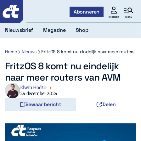
c't
Abonneren
Menu
Inloggen
Nieuwsbrief
Magazine
Shop
Home
Nieuws
FritzOS 8 komt nu eindelijk naar meer routers v
FritzOS 8 komt nu eindelijk
naar meer routers van AVM
Elwin Hodžić
24 december 2024
Bewaar bericht
Delen