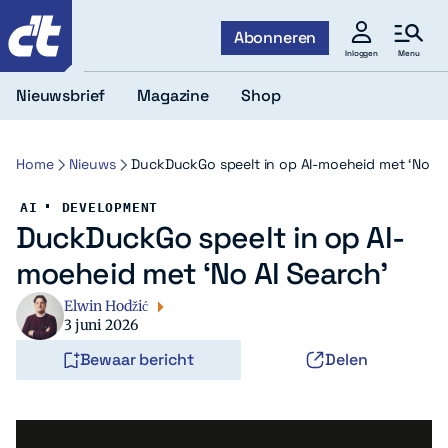
c't
Abonneren
Menu
Inloggen
Nieuwsbrief
Magazine
Shop
Home
Nieuws
DuckDuckGo speelt in op AI-moeheid met ‘No AI
AI
DEVELOPMENT
DuckDuckGo speelt in op AI-
moeheid met ‘No AI Search’
Elwin Hodžić
3 juni 2026
Bewaar bericht
Delen