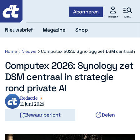
c't
Abonneren
Menu
Inloggen
Nieuwsbrief
Magazine
Shop
Home
Nieuws
Computex 2026: Synology zet DSM centraal in st
Computex 2026: Synology zet
DSM centraal in strategie
rond private AI
Redactie
11 juni 2026
Bewaar bericht
Delen