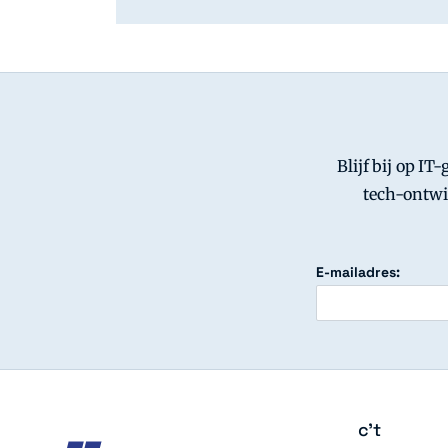
Blijf bij op IT
tech-ontwi
E-mailadres:
c't
c't