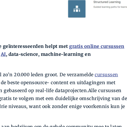
e geïnteresseerden helpt met
gratis online cursussen
n
AI
, data-science, machine-learning en
 zo’n 20.000 leden groot. De verzamelde
cursussen
t de beste opensource- content en uitdagingen met
jn gebaseerd op real-life dataprojecten.Alle cursussen
 gratis te volgen met een duidelijke omschrijving van de
p drie niveaus, want ook zonder enige voorkennis kun je
 aan bedrijven om de gehele community mee te laten