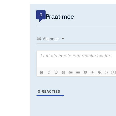
0
Praat mee
Abonneer
{}
[+
0
REACTIES