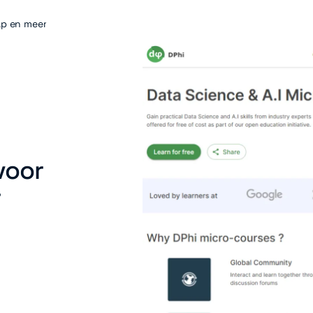
ap en meer
voor
r