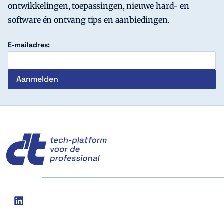
ontwikkelingen, toepassingen, nieuwe hard- en
software én ontvang tips en aanbiedingen.
E-mailadres:
c't
Social
linkedin
media