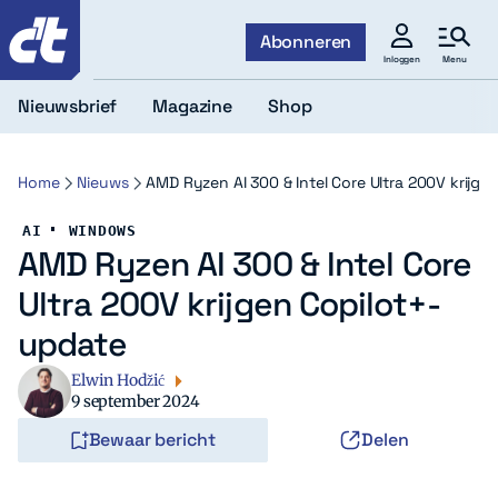
c't
Abonneren
Menu
Inloggen
Nieuwsbrief
Magazine
Shop
Home
Nieuws
AMD Ryzen AI 300 & Intel Core Ultra 200V krijge
AI
WINDOWS
AMD Ryzen AI 300 & Intel Core
Ultra 200V krijgen Copilot+-
update
Elwin Hodžić
9 september 2024
Bewaar bericht
Delen