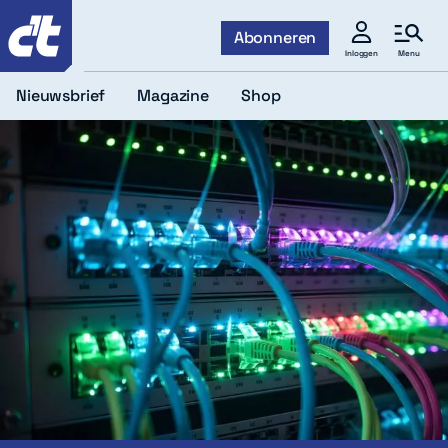
c't
Abonneren
Menu
Inloggen
Nieuwsbrief
Magazine
Shop