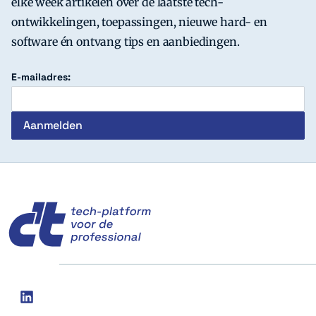
elke week artikelen over de laatste tech-
ontwikkelingen, toepassingen, nieuwe hard- en
software én ontvang tips en aanbiedingen.
E-mailadres:
c't
Social
linkedin
media