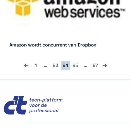
Amazon wordt concurrent van Dropbox
1
…
93
94
95
…
97
c't