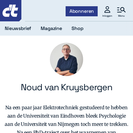
c't
Abonneren
Menu
Inloggen
Nieuwsbrief
Magazine
Shop
Noud van Kruysbergen
Na een paar jaar Elektrotechniek gestudeerd te hebben
aan de Universiteit van Eindhoven bleek Psychologie
aan de Universiteit van Nijmegen toch meer te trekken.
Na een PhD-traject over het waarnemen van