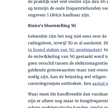
de praktijk niet veel sneller zijn dan 4G 
op termijn de oude frequentie­banden vo
ongeveer 1 Gbit/s haalbaar zijn.
Risico’s blootstelling 5G
Geleerden zijn het nog niet eens over de 
radiogolven, terwijl 5G er al aankomt. Die
in brand steken van 5G-zendmasten
). I
de ontwikkeling van 5G gestaakt werd to
geen verschil tussen de elektromagnetis
geldende grenswaarden maar niet overs
nodig zijn, kan de belasting wel stijgen
controlegroepen ontbreken. Een
aantal 
Waar moet die bandbreedte dan vandaan
zijn er alleen nog maar in hoogfrequente
echter problematische banden, omdat ze 