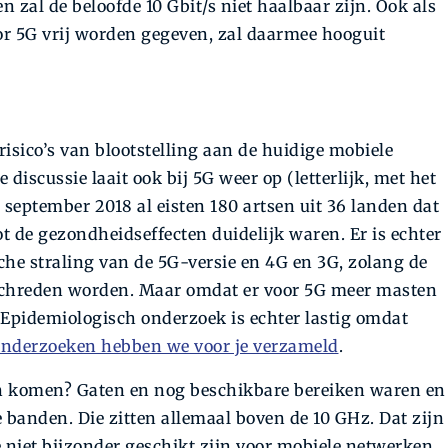
en zal de beloofde 10 Gbit/s niet haalbaar zijn. Ook als
or 5G vrij worden gegeven, zal daarmee hooguit
risico’s van blootstelling aan de huidige mobiele
 discussie laait ook bij 5G weer op (letterlijk, met het
n september 2018 al eisten 180 artsen uit 36 landen dat
t de gezondheidseffecten duidelijk waren. Er is echter
che straling van de 5G-versie en 4G en 3G, zolang de
chreden worden. Maar omdat er voor 5G meer masten
. Epidemiologisch onderzoek is echter lastig omdat
onderzoeken hebben we voor je verzameld
.
 komen? Gaten en nog beschikbare bereiken waren en
 banden. Die zitten allemaal boven de 10 GHz. Dat zijn
niet bijzonder geschikt zijn voor mobiele netwerken.