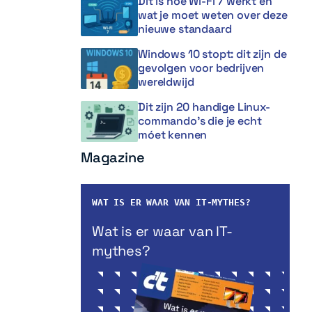
Dit is hoe Wi-Fi 7 werkt en
wat je moet weten over deze
nieuwe standaard
Windows 10 stopt: dit zijn de
gevolgen voor bedrijven
wereldwijd
Dit zijn 20 handige Linux-
commando’s die je echt
móet kennen
Magazine
WAT IS ER WAAR VAN IT-MYTHES?
Wat is er waar van IT-
mythes?